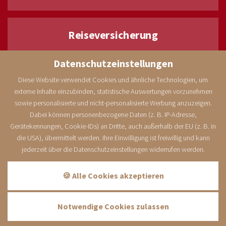
Reiseversicherung
Datenschutzeinstellungen
Diese Website verwendet Cookies und ähnliche Technologien, um
externe Inhalte einzubinden, statistische Auswertungen vorzunehmen
Zuverlässiger Reiseschutz mit der ERV, unserem Partner in
sowie personalisierte und nicht-personalisierte Werbung anzuzeigen.
Sachen Reiseverischerung.
Dabei können personenbezogene Daten (z. B. IP-Adresse,
Gerätekennungen, Cookie-IDs) an Dritte, auch außerhalb der EU (z. B. in
die USA), übermittelt werden. Ihre Einwilligung ist freiwillig und kann
JETZT ABSCHLIESSEN >>
jederzeit über die Datenschutzeinstellungen widerrufen werden.
🍪 Alle Cookies akzeptieren
City-Apphotel · Prof.-Böhm-Str. 9 · 94072 Bad Füssing
Telefon
+49 (0)8531 2590
· E-Mail info@city-apphotel.de
Notwendige Cookies zulassen