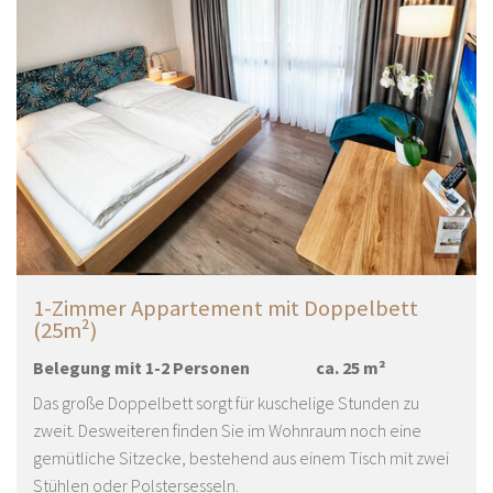
1-Zimmer Appartement mit Doppelbett
(25m²)
Belegung mit
1
-
2
Personen
ca.
25
m²
Das große Doppelbett sorgt für kuschelige Stunden zu
zweit. Desweiteren finden Sie im Wohnraum noch eine
gemütliche Sitzecke, bestehend aus einem Tisch mit zwei
Stühlen oder Polstersesseln.