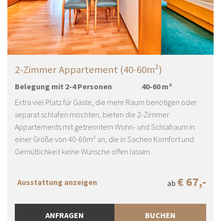
2-Zimmer Appartement (40-60m²)
Belegung mit
2
-
4
Personen
40
-
60
m²
Extra viel Platz für Gäste, die mehr Raum benötigen oder
separat schlafen möchten, bieten die 2-Zimmer
Appartements mit getrenntem Wohn- und Schlafraum in
einer Größe von 40-60m² an, die in Sachen Komfort und
Gemütlichkeit keine Wünsche offen lassen.
€ 67,-
Ausstattung anzeigen
ab
ANFRAGEN
BUCHEN