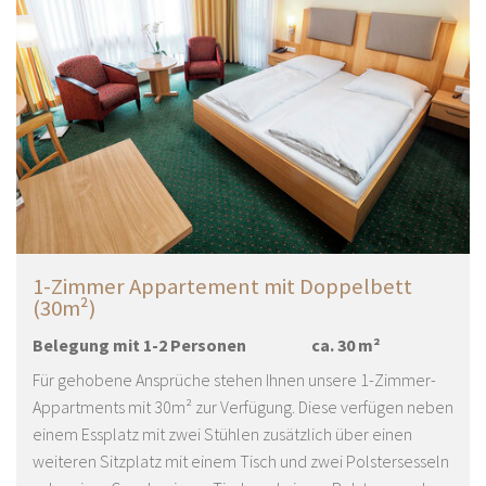
1-Zimmer Appartement mit Doppelbett
(30m²)
Belegung mit
1
-
2
Personen
ca.
30
m²
Für gehobene Ansprüche stehen Ihnen unsere 1-Zimmer-
Appartments mit 30m² zur Verfügung. Diese verfügen neben
einem Essplatz mit zwei Stühlen zusätzlich über einen
weiteren Sitzplatz mit einem Tisch und zwei Polstersesseln